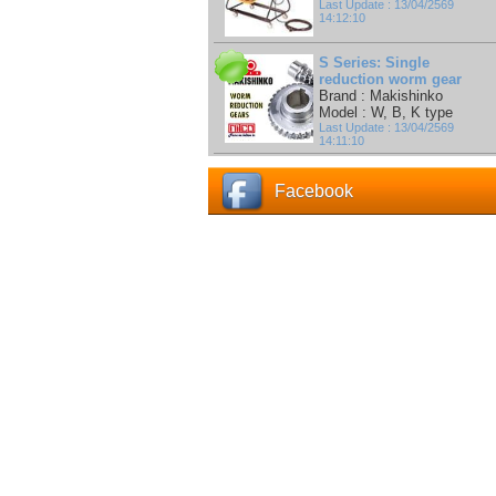
Last Update : 13/04/2569
14:12:10
S Series: Single
reduction worm gear
Brand : Makishinko
Model : W, B, K type
Last Update : 13/04/2569
14:11:10
Facebook