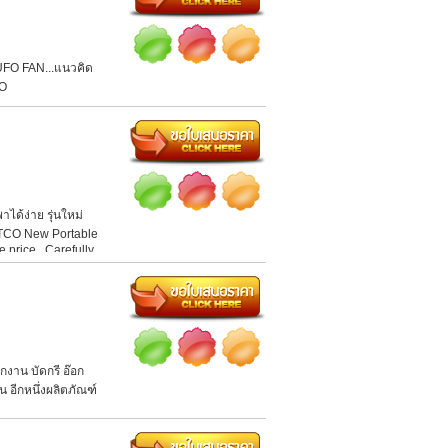
 UFO FAN...แนวคิด
CO
ด้ง่าย รุ่นใหม่
ITCO New Portable
 price...Carefully
งาน บัดกรี อ๊อก
 อีกหนึ่งผลิตภัณฑ์