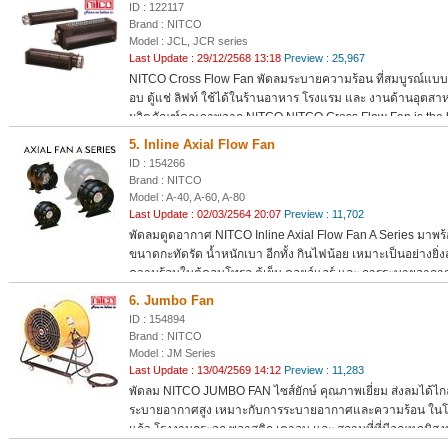
ID : 122117
Brand : NITCO
Model : JCL, JCR series
Last Update : 29/12/2568 13:18
Preview : 25,967
NITCO Cross Flow Fan พัดลมระบายความร้อน ที่สมบูรณ์แบบที
อบ ตู้แช่ ลิฟท์ ใช้ได้ในร้านอาหาร โรงแรม และ งานด้านอุตสาห
ผลิตภัณฑ์คุณภาพจาก NITCO NITCO Cross Flow Fan is the b
ventilation in elevator, oven, refrigerator and etc...Carefully
5. Inline Axial Flow Fan
NITCO
ID : 154266
Brand : NITCO
Model : A-40, A-60, A-80
Last Update : 02/03/2564 20:07
Preview : 11,702
พัดลมดูดอากาศ NITCO Inline Axial Flow Fan A Series มาพร้อ
ขนาดกะทัดรัด น้ำหนักเบา อีกทั้ง กินไฟน้อย เหมาะเป็นอย่างยิ
ความร้อนในตู้คอนโทรล ตู้เย็น คอยล์แอร์ และ การระบายอากาศท
ผลิตภัณฑ์คุณภาพจาก NITCO
6. Jumbo Fan
ID : 154894
Brand : NITCO
Model : JM Series
Last Update : 13/04/2569 14:12
Preview : 11,283
พัดลม NITCO JUMBO FAN ไซส์ยักษ์ คุณภาพเยี่ยม ส่งลมได้ไ
ระบายอากาศสูง เหมาะกับการระบายอากาศและความร้อน ในโ
แก้ว โรงงานกระจก พลาสติก เตาอบ และ สถานที่ที่มีอุณหภูมิสูงห
ผลิตภัณฑ์คุณภาพจาก NITCO