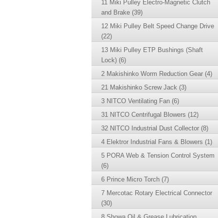
11 Miki Pulley Electro-Magnetic Clutch
and Brake (39)
12 Miki Pulley Belt Speed Change Drive
(22)
13 Miki Pulley ETP Bushings (Shaft
Lock) (6)
2 Makishinko Worm Reduction Gear (4)
21 Makishinko Screw Jack (3)
3 NITCO Ventilating Fan (6)
31 NITCO Centrifugal Blowers (12)
32 NITCO Industrial Dust Collector (8)
4 Elektror Industrial Fans & Blowers (1)
5 PORA Web & Tension Control System
(6)
6 Prince Micro Torch (7)
7 Mercotac Rotary Electrical Connector
(30)
8 Showa Oil & Grease Lubrication