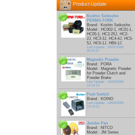
Product Update
Koshin Seikosho
PERMA-TORK
Brand : Koshin Seikosho
Model : HC002-1, HC01-1,
HC05-1, HC2-25J, HC2-
2J, HC3-3J, HC4-4J, HC5-
5J, HC6-1J, HB6-1J
Last Update : 20/07/2569
09:43:27
Magnetic Powder
Brand : PORA
Model : Magnetic Powder
for Powder Clutch and
Powder Brake
Last Update : 13/04/2569
14:14:13
Foot Switch
Brand : KOINO
Last Update : 13/04/2569
14:13:12
Jumbo Fan
Brand : NITCO
Model : JM Series