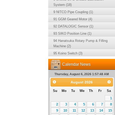
System (18)
9 NITCO Pipe Coupling (1)
91 GGM Geared Motor (4)
92 DATALOGIC Sensor (1)
93 SIKO Position Line (1)
94 Hanatsuka Rotary Pump & Filling
Machine (2)
95 Koino Switch (3)
Calendar News
Thursday, August 6, 2026 1:57:49 AM
August
2026
Su
Mo
Tu
We
Th
Fr
Sa
1
2
3
4
5
6
7
8
9
10
11
12
13
14
15