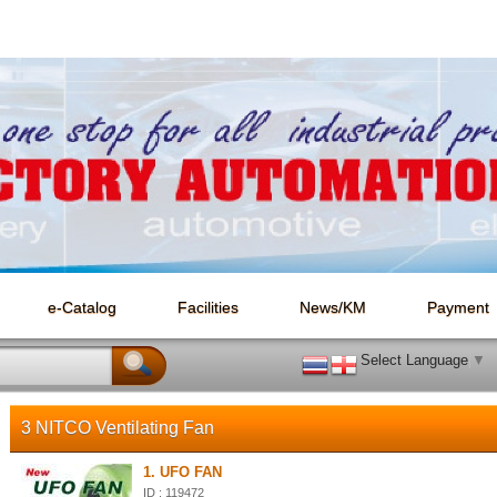
e-Catalog
Facilities
News/KM
Payment
Select Language
▼
3 NITCO Ventilating Fan
1. UFO FAN
ID : 119472